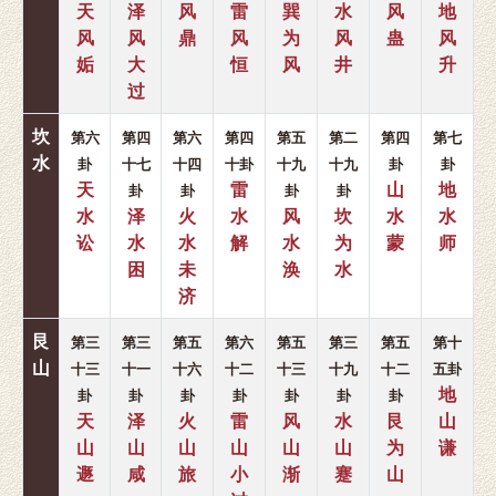
天
泽
风
雷
巽
水
风
地
风
风
鼎
风
为
风
蛊
风
姤
大
恒
风
井
升
过
坎
第六
第四
第六
第四
第五
第二
第四
第七
水
卦
十七
十四
十卦
十九
十九
卦
卦
天
雷
山
地
卦
卦
卦
卦
水
泽
火
水
风
坎
水
水
讼
水
水
解
水
为
蒙
师
困
未
涣
水
济
艮
第三
第三
第五
第六
第五
第三
第五
第十
山
十三
十一
十六
十二
十三
十九
十二
五卦
地
卦
卦
卦
卦
卦
卦
卦
天
泽
火
雷
风
水
艮
山
山
山
山
山
山
山
为
谦
遯
咸
旅
小
渐
蹇
山