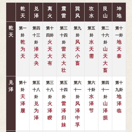
乾
兑
离
震
巽
坎
艮
坤
天
泽
火
雷
风
水
山
地
乾
第一
第四
第十
第三
第九
第五
第二
第十
天
卦
十三
四卦
十四
卦
卦
十六
一卦
乾
火
风
水
地
卦
卦
卦
为
泽
天
雷
天
天
山
天
天
天
大
天
小
需
天
泰
夬
有
大
畜
大
壮
畜
兑
第十
第五
第三
第五
第六
第六
第四
第十
泽
卦
十八
十八
十四
十一
十卦
十一
九卦
天
水
地
卦
卦
卦
卦
卦
泽
兑
火
雷
风
泽
山
泽
履
为
泽
泽
泽
节
泽
临
泽
睽
归
中
损
妹
孚