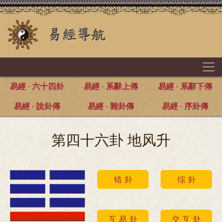
易經 · 六十四卦
易經 · 系辭上傳
易經 · 系辭下傳
易經 · 說卦傳
易經 · 雜卦傳
易經 · 序卦傳
第四十六卦 地风升
错 卦
综 卦
互 易 卦
交 互 卦