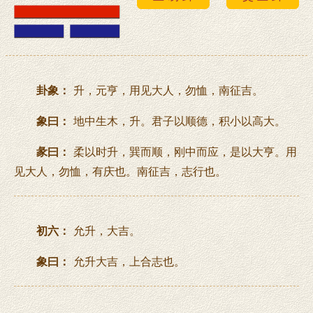
卦象：
升，元亨，用见大人，勿恤，南征吉。
象曰：
地中生木，升。君子以顺德，积小以高大。
彖曰：
柔以时升，巽而顺，刚中而应，是以大亨。用
见大人，勿恤，有庆也。南征吉，志行也。
初六：
允升，大吉。
象曰：
允升大吉，上合志也。