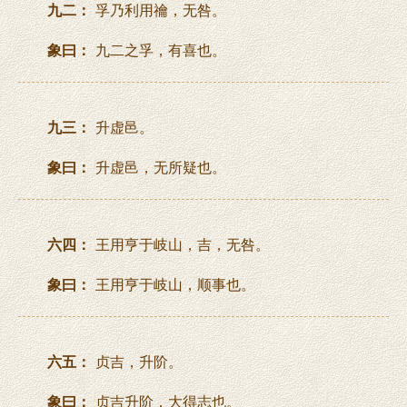
九二：
孚乃利用禴，无咎。
象曰：
九二之孚，有喜也。
九三：
升虚邑。
象曰：
升虚邑，无所疑也。
六四：
王用亨于岐山，吉，无咎。
象曰：
王用亨于岐山，顺事也。
六五：
贞吉，升阶。
象曰：
贞吉升阶，大得志也。