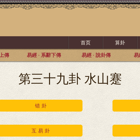
首页
算卦
辭上傳
易經 · 系辭下傳
易經 · 說卦傳
易
第三十九卦 水山蹇
错 卦
互 易 卦