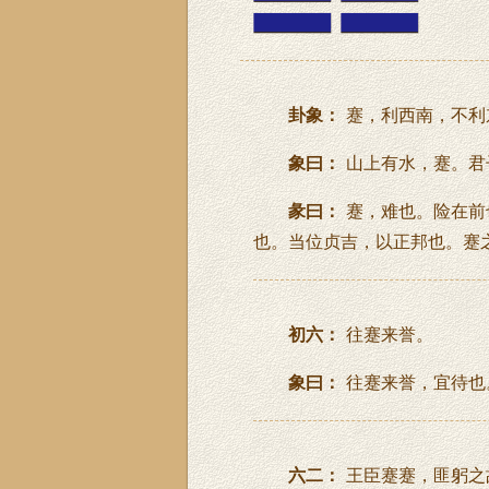
卦象：
蹇，利西南，不利
象曰：
山上有水，蹇。君
彖曰：
蹇，难也。险在前
也。当位贞吉，以正邦也。蹇
初六：
往蹇来誉。
象曰：
往蹇来誉，宜待也
六二：
王臣蹇蹇，匪躬之