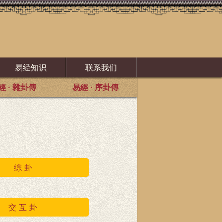
易经知识
联系我们
經 · 雜卦傳
易經 · 序卦傳
综 卦
交 互 卦