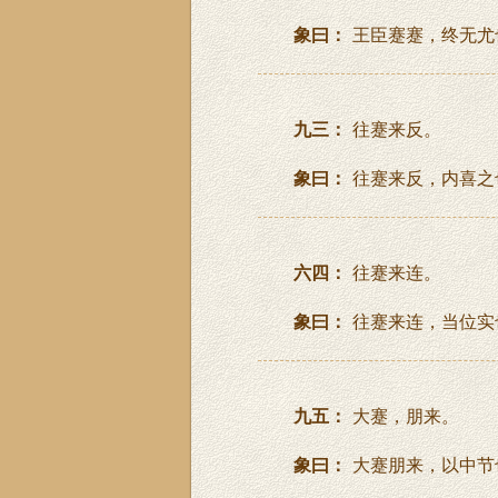
象曰：
王臣蹇蹇，终无尤
九三：
往蹇来反。
象曰：
往蹇来反，内喜之
六四：
往蹇来连。
象曰：
往蹇来连，当位实
九五：
大蹇，朋来。
象曰：
大蹇朋来，以中节