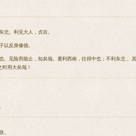
东北。利见大人，贞吉。
子以反身修德。
也。见险而能止，知矣哉。蹇利西南，往得中也；不利东北， 
之时用大矣哉！
。
故。