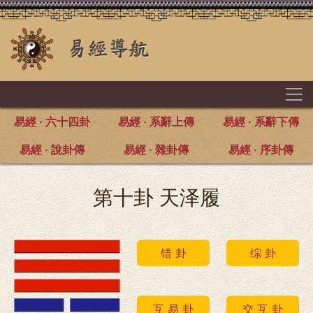
易經 · 六十四卦
易經 · 系辭上傳
易經 · 系辭下傳
易經 · 說卦傳
易經 · 雜卦傳
易經 · 序卦傳
第十卦 天泽履
错 卦
综 卦
互 易 卦
交 互 卦