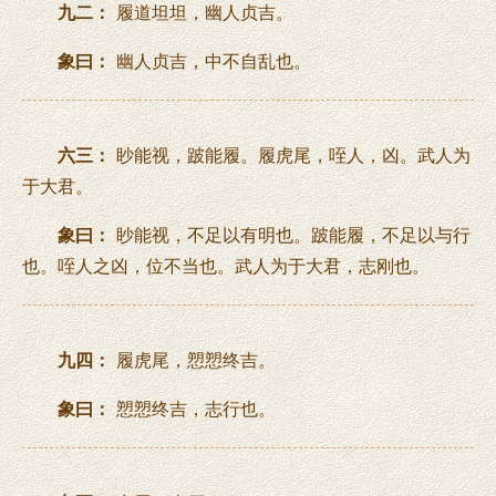
九二：
履道坦坦，幽人贞吉。
象曰：
幽人贞吉，中不自乱也。
六三：
眇能视，跛能履。履虎尾，咥人，凶。武人为
于大君。
象曰：
眇能视，不足以有明也。跛能履，不足以与行
也。咥人之凶，位不当也。武人为于大君，志刚也。
九四：
履虎尾，愬愬终吉。
象曰：
愬愬终吉，志行也。