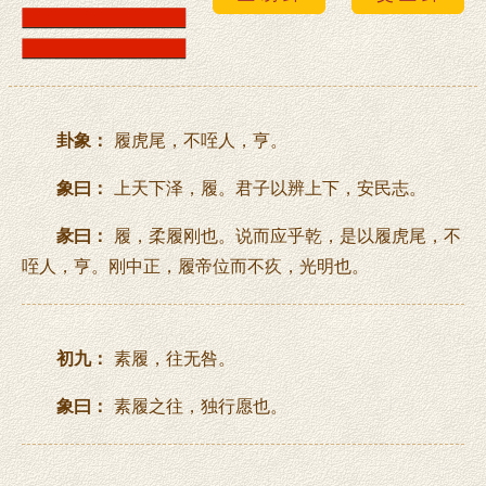
卦象：
履虎尾，不咥人，亨。
象曰：
上天下泽，履。君子以辨上下，安民志。
彖曰：
履，柔履刚也。说而应乎乾，是以履虎尾，不
咥人，亨。刚中正，履帝位而不疚，光明也。
初九：
素履，往无咎。
象曰：
素履之往，独行愿也。