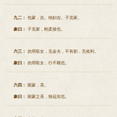
九二：
包蒙，吉。纳妇吉。子克家。
象曰：
子克家，刚柔接也。
六三：
勿用取女，见金夫，不有躬，无攸利。
象曰：
勿用取女，行不顺也。
六四：
困蒙，吝。
象曰：
困蒙之吝，独远实也。