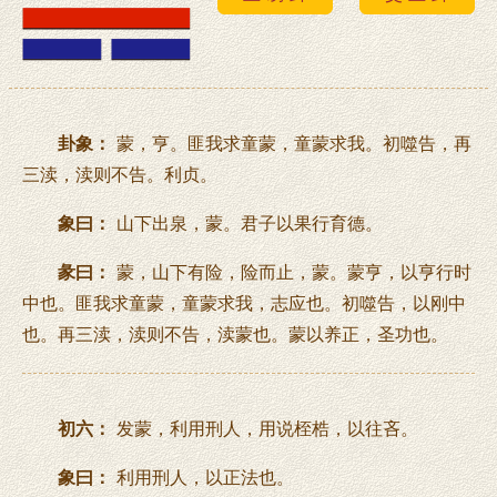
卦象：
蒙，亨。匪我求童蒙，童蒙求我。初噬告，再
三渎，渎则不告。利贞。
象曰：
山下出泉，蒙。君子以果行育德。
彖曰：
蒙，山下有险，险而止，蒙。蒙亨，以亨行时
中也。匪我求童蒙，童蒙求我，志应也。初噬告，以刚中
也。再三渎，渎则不告，渎蒙也。蒙以养正，圣功也。
初六：
发蒙，利用刑人，用说桎梏，以往吝。
象曰：
利用刑人，以正法也。