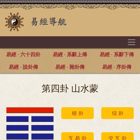
易經 · 六十四卦
易經 · 系辭上傳
易經 · 系辭下傳
易經 · 說卦傳
易經 · 雜卦傳
易經 · 序卦傳
第四卦 山水蒙
错 卦
综 卦
互 易 卦
交 互 卦