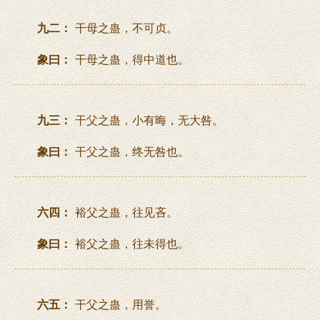
九二：
干母之蛊，不可贞。
象曰：
干母之蛊，得中道也。
九三：
干父之蛊，小有晦，无大咎。
象曰：
干父之蛊，终无咎也。
六四：
裕父之蛊，往见吝。
象曰：
裕父之蛊，往未得也。
六五：
干父之蛊，用誉。