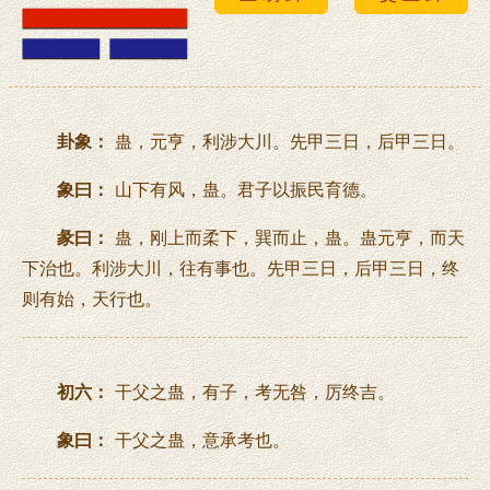
卦象：
蛊，元亨，利涉大川。先甲三日，后甲三日。
象曰：
山下有风，蛊。君子以振民育德。
彖曰：
蛊，刚上而柔下，巽而止，蛊。蛊元亨，而天
下治也。利涉大川，往有事也。先甲三日，后甲三日，终
则有始，天行也。
初六：
干父之蛊，有子，考无咎，厉终吉。
象曰：
干父之蛊，意承考也。