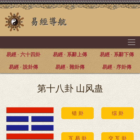
易經 · 六十四卦
易經 · 系辭上傳
易經 · 系辭下傳
易經 · 說卦傳
易經 · 雜卦傳
易經 · 序卦傳
第十八卦 山风蛊
错 卦
综 卦
互 易 卦
交 互 卦